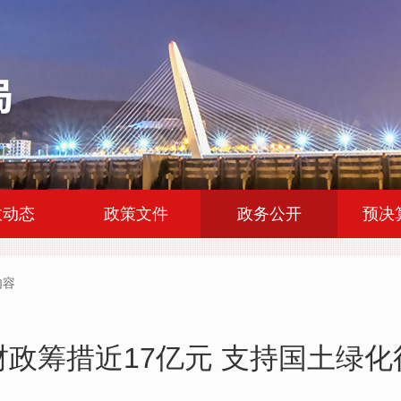
|
|
|
政动态
政策文件
政务公开
预决
内容
财政筹措近17亿元 支持国土绿化