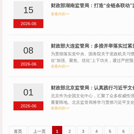
财政部湖南监管局：打造“全链条联动”
15
查看内容>>
2026-06
财政部大连监管局：多措并举落实过紧
08
为贯彻落实党中央、国务院关于党政机关习
在“加强、聚焦、优化”上下功夫，通过严把
2026-06
查看内容>>
整…
财政部北京监管局：认真践行习近平文化
01
北京作为全国文化中心，汇聚了众多权威性
重要阵地。北京监管局将学习贯彻习近平文
2026-06
查看内容>>
足…
首页
上一页
1
2
3
4
5
6