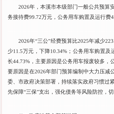
2026
年，本溪市本级部门一般公共预算安
务接待费
99.72
万元，公务用车购置及运行费
4
2026
年“三公”经费预算比
2025
年减少
223
少
11.5
万元，下降
10.34%
；公务用车购置及
长
44.73%
，主要原因是公务用车报废较多，
要原因是在
2026
年部门预算编制中大力压减公
委、市政府决策部署，持续落实政府习惯过
先保障“三保”支出，强化债务等风险防控，