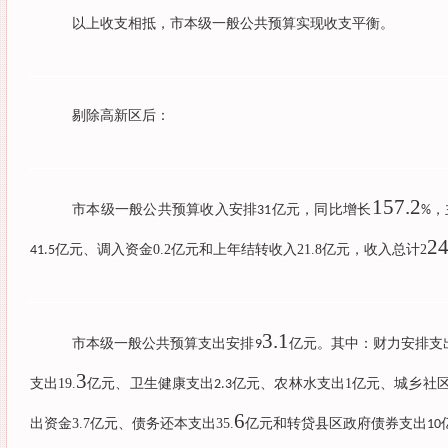
以上收支相抵，市本级一般公共预算实现收支平衡。
剔除高新区后：
157.2
市本级一般公共预算收入安排
亿元，同比增长
，
31
%
24
亿元、调入资金
0.2
亿元和上年结转收入
21.8
亿元，收入总计
2
41.5
3.1
市本级一般公共预算支出安排
亿元。其中：财力安排支
9
3
支出
19.
亿元、卫生健康支出
亿元、农林水支出
1
亿元、城乡社
2.3
6
出资金
3.7
亿元、债务还本支出
35.
亿元和转贷县区政府债券支出
10