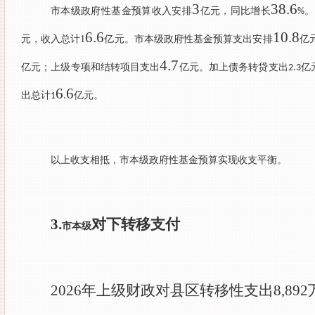
3
38.6
市本级政府性基金预算收入安排
亿元，同比增长
。
%
6.6
10.8
元，收入总计
1
亿元。市本级政府性基金预算支出安排
亿
4.7
亿元；上级专项和结转项目支出
亿元。加上债务转贷支出
亿
2.3
6
6
出总计
亿元。
1
.
以上收支相抵，市本级政府性基金预算实现收支平衡。
3.
对下转移支付
市本级
2026
年上级财政对县区转移性支出
8,892