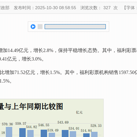
财政部
发布时间：2025-10-30 08:58:55
浏览次数：
327
次
【字体
加14.49亿元，增长2.8%，保持平稳增长态势。其中，福利彩票机
.41亿元，增长3.0%。
增加71.52亿元，增长1.5%。其中，福利彩票机构销售1597.50
1.5%。