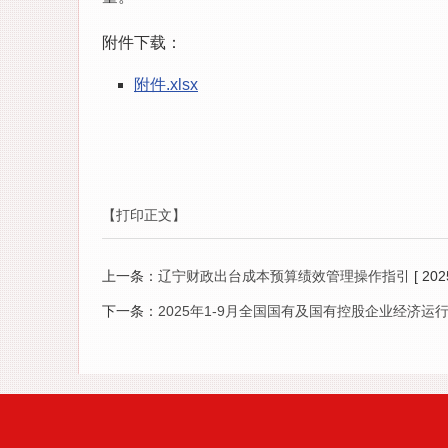
附件下载：
附件.xlsx
【打印正文】
上一条：
辽宁财政出台成本预算绩效管理操作指引
[ 202
下一条：
2025年1-9月全国国有及国有控股企业经济运