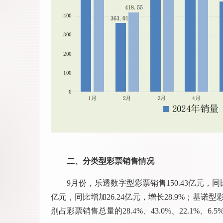
二、分类型彩票销售情况
9月份，乐透数字型彩票销售150.43亿元，同比增加
亿元，同比增加26.24亿元，增长28.9%；基诺
别占彩票销售总量的28.4%、43.0%、22.1%、6