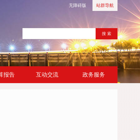
无障碍版
站群导航
|
|
算报告
互动交流
政务服务