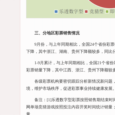
三、分地区彩票销售情况
9月份，与上年同期相比，全国24个省份彩票销量
下降，其中浙江、湖南、贵州下降额较多，同比分别减
1-9月累计，与上年同期相比，全国21个省份彩票
彩票销量下降，其中江西、浙江、贵州下降额较多，同
各级彩票机构要密切跟踪分析新情况新问题，切
境，维护市场秩序，促进彩票事业持续健康发展
备注
：
[1]乐透数字型彩票按照销售期结束
网单场竞猜游戏按照投注内容开奖时间统计销量
量。