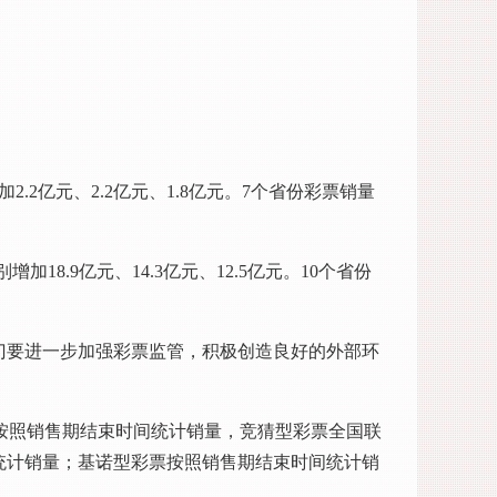
亿元、2.2亿元、1.8亿元。7个省份彩票销量
.9亿元、14.3亿元、12.5亿元。10个省份
要进一步加强彩票监管，积极创造良好的外部环
戏按照销售期结束时间统计销量，竞猜型彩票全国联
统计销量；基诺型彩票按照销售期结束时间统计销